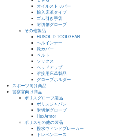
オイルストッパー
輸入床革タイプ
ゴム引き手袋
耐切創グローブ
その他製品
HUSOLID TOOLGEAR
ヘルインナー
靴カバー
ベルト
ソックス
ヘッドアップ
溶接用床革製品
グローブホルダー
スポーツ向け商品
警察官向け商品
ポリスグローブ製品
ポリスジャパン
耐切創グローブ
HexArmor
ポリスその他の製品
撥水ウィンドブレーカー
トレペンエース