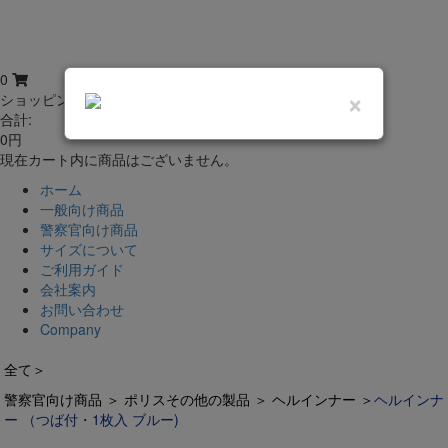
0
×
ショッピングカート
合計:
0円
現在カート内に商品はございません。
ホーム
一般向け商品
警察官向け商品
サイズについて
ご利用ガイド
会社案内
お問い合わせ
Company
全て
＞
警察官向け商品
＞
ポリスその他の製品
＞
ヘルインナー
＞
ヘルインナ
ー （つば付・1枚入 ブルー)