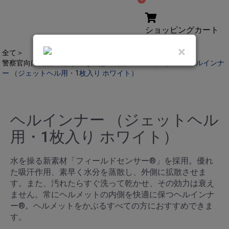
ショッピングカート
合計:
×
全て
＞
警察官向け商品
＞
ポリスその他の製品
＞
ヘルインナー
＞
ヘルインナ
ー （ジェットヘル用・1枚入り ホワイト）
ヘルインナー （ジェットヘル
用・1枚入り ホワイト）
水を操る新素材「フィールドセンサー®」を採用。優れ
た吸汗作用、素早く水分を蒸散し、外側に拡散させま
す。また、汚れたらすぐ洗って乾かせ、その効力は衰え
ません。常にヘルメットの内側を快適に保つヘルインナ
ー®。ヘルメットをかぶるすべての方におすすめできま
す。