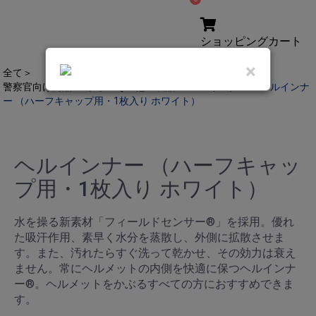
ショッピングカート
合計:
×
全て
＞
警察官向け商品
＞
ポリスその他の製品
＞
ヘルインナー
＞
ヘルインナ
ー （ハーフキャップ用・1枚入り ホワイト）
ヘルインナー （ハーフキャッ
プ用・1枚入り ホワイト）
水を操る新素材「フィールドセンサー®」を採用。優れ
た吸汗作用、素早く水分を蒸散し、外側に拡散させま
す。また、汚れたらすぐ洗って乾かせ、その効力は衰え
ません。常にヘルメットの内側を快適に保つヘルインナ
ー®。ヘルメットをかぶるすべての方におすすめできま
す。