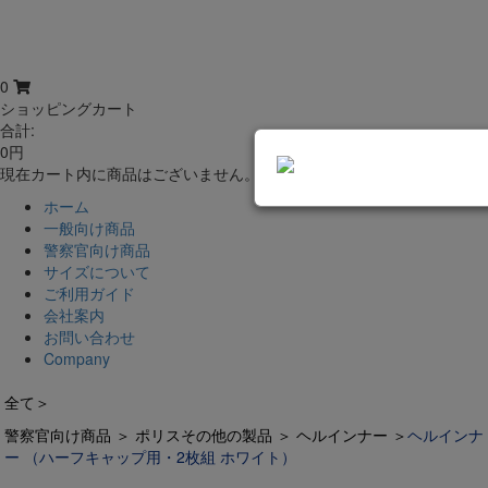
0
ショッピングカート
合計:
0円
現在カート内に商品はございません。
ホーム
一般向け商品
警察官向け商品
サイズについて
ご利用ガイド
会社案内
お問い合わせ
Company
全て
＞
警察官向け商品
＞
ポリスその他の製品
＞
ヘルインナー
＞
ヘルインナ
ー （ハーフキャップ用・2枚組 ホワイト）