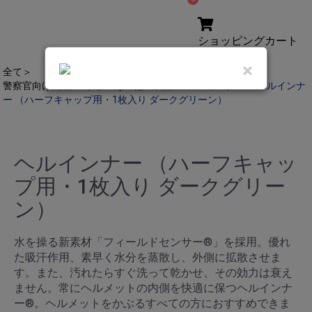
ショッピングカート
合計:
×
全て
＞
警察官向け商品
＞
ポリスその他の製品
＞
ヘルインナー
＞
ヘルインナ
ー （ハーフキャップ用・1枚入り ダークグリーン）
ヘルインナー （ハーフキャッ
プ用・1枚入り ダークグリー
ン）
水を操る新素材「フィールドセンサー®」を採用。優れ
た吸汗作用、素早く水分を蒸散し、外側に拡散させま
す。また、汚れたらすぐ洗って乾かせ、その効力は衰え
ません。常にヘルメットの内側を快適に保つヘルインナ
ー®。ヘルメットをかぶるすべての方におすすめできま