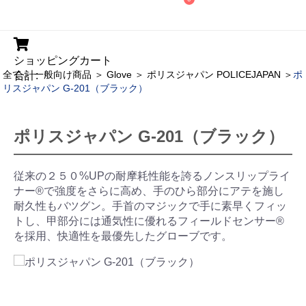
ショッピングカート
全て
＞
一般向け商品
＞
Glove
＞
ポリスジャパン POLICEJAPAN
＞
ポ
合計:
リスジャパン G-201（ブラック）
ポリスジャパン G-201（ブラック）
従来の２５０%UPの耐摩耗性能を誇るノンスリップライ
ナー®で強度をさらに高め、手のひら部分にアテを施し
耐久性もバツグン。手首のマジックで手に素早くフィッ
トし、甲部分には通気性に優れるフィールドセンサー®
を採用、快適性を最優先したグローブです。