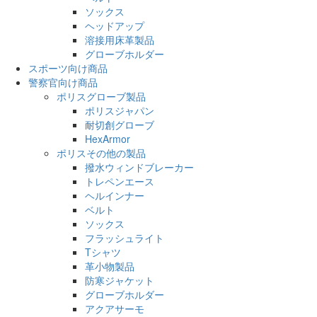
ソックス
ヘッドアップ
溶接用床革製品
グローブホルダー
スポーツ向け商品
警察官向け商品
ポリスグローブ製品
ポリスジャパン
耐切創グローブ
HexArmor
ポリスその他の製品
撥水ウィンドブレーカー
トレペンエース
ヘルインナー
ベルト
ソックス
フラッシュライト
Tシャツ
革小物製品
防寒ジャケット
グローブホルダー
アクアサーモ