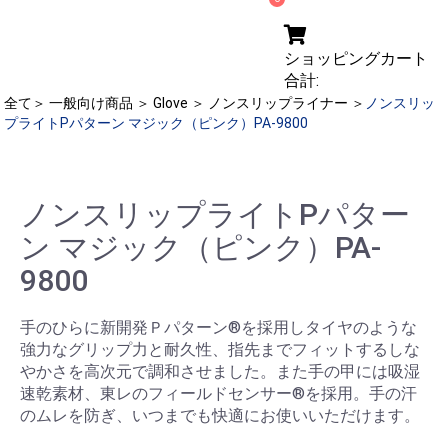
ショッピングカート
合計:
全て
＞
一般向け商品
＞
Glove
＞
ノンスリップライナー
＞
ノンスリッ
プライトPパターン マジック（ピンク）PA-9800
ノンスリップライトPパター
ン マジック（ピンク）PA-
9800
手のひらに新開発Ｐパターン®を採用しタイヤのような
強力なグリップ力と耐久性、指先までフィットするしな
やかさを高次元で調和させました。また手の甲には吸湿
速乾素材、東レのフィールドセンサー®を採用。手の汗
のムレを防ぎ、いつまでも快適にお使いいただけます。