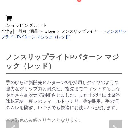
ショッピングカート
全て
＞
一般向け商品
＞
Glove
＞
ノンスリップライナー
＞
ノンスリッ
合計:
プライトPパターン マジック（レッド）
ノンスリップライトPパターン マジ
ック（レッド）
手のひらに新開発Ｐパターン®を採用しタイヤのような
強力なグリップ力と耐久性、指先までフィットするしな
やかさを高次元で調和させました。また手の甲には吸湿
速乾素材、東レのフィールドセンサー®を採用。手の汗
のムレを防ぎ、いつまでも快適にお使いいただけます。
※迷彩色のみ綿メリヤスとなります。